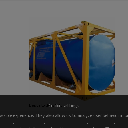
45000L
Φ 273mm × 2 L
Double coin 12R22.5
373H-16C
dable + capa de
50mm ） Acero inoxidable + capa de
a de vidrio （ 50mm ）
aislamiento de fibra de vidrio （ 50mm ）
Cookie settings
Depósito de asfalto
sible experience. They also allow us to analyze user behavior in 