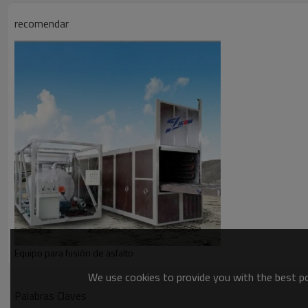
Tanque de asfalto
25000L
recomendar
Cámara de calentamiento
Φ 273mm × 2 L
Neumático
Double coin 12R22.5
Válvula de mariposa de alta temperatura
373H-16C
Capa de aislamiento
50mm ） Acero inoxi
aislamiento de fibr
Equipo para fusión de asfalto
We use cookies to provide you with the best pos
Palabras Claves